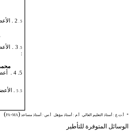
2 . الأعضاء المنتمون إلى الشعبة
5 .
م
3 . الأ
5.
:
محمد
5. 4 .
أعضا
. الأعض
5. 5
)
(
*
أ.ت.ع : أستاذ التعليم العالي.
أ.م : أستاذ مؤهل.
أ.س : أستاذ مساعد
PA+MA
الوسائل المتوفرة للتأطير