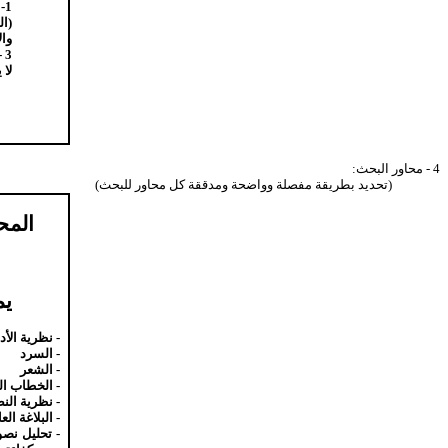
1
(ال
وال
3 -
لا 
4 - محاور البحث:
(تحديد بطريقة مفصلة وواضحة ومدققة كل محاور للبحث)
المح
يم
- نظرية الأ
- السرد
- الشعر
- الخطاب ال
- نظرية ال
- البلاغة ال
- تحليل نصو