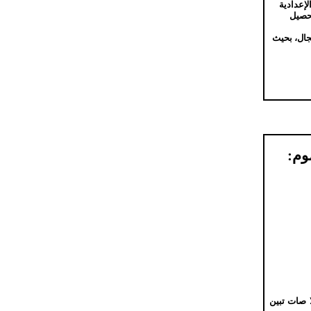
لإعدادية
تحصيل
جال، بحيث
وم:
 صات تبين