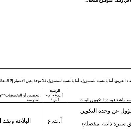
ا في وصف الموضوع المحلل..
فريق. أما بالنسبة للمسؤول. أما بالنسبة للمسؤول فلا تؤخذ بعين الاعتبار إلا المقالات 
الرتب:
أ.ت.ع -أ.م -
التخصص أو التخصصات**وا
ب أعضاء وحدة التكوين والبحث
أ.س*
المدرسة
سؤول عن وحدة التكوين
أ.ت.ع
البلاغة ونقد 
ق سيرة ذاتية
مفصلة)