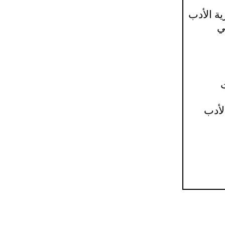
ة الأدب
بي
ت
الأدب