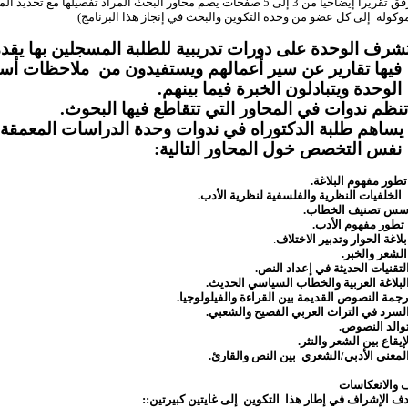
(أرفق تقريرا إيضاحيا من 3 إلى 5 صفحات يضم محاور البحث المراد تفصيلها مع تحديد ا
وكولة
إلى كل عضو من وحدة التكوين والبحث في إنجاز هذا البرنامج)
شرف الوحدة على دورات تدريبية للطلبة المسجلين بها يقد
فيها تقارير عن سير أعمالهم ويستفيدون من
ملاحظات أسا
الوحدة ويتبادلون الخبرة فيما بينهم.
نظم ندوات في المحاور التي تتقاطع فيها البحوث.
يساهم طلبة الدكتوراه في ندوات وحدة الدراسات المعمقة
نفس التخصص خول المحاور التالية:
تطور مفهوم البلاغة.
الخلفيات النظرية والفلسفية لنظرية الأدب.
سس تصنيف الخطاب.
تطور مفهوم الأدب.
بلاغة الحوار وتدبير الاختلاف
.
الشعر والخبر.
لتقنيات الحديثة في إعداد النص.
لبلاغة العربية والخطاب السياسي الحديث.
رجمة النصوص القديمة بين القراءة والفيلولوجيا.
لسرد في التراث العربي الفصيح والشعبي.
والد النصوص.
لإيقاع بين الشعر والنثر.
لمعنى الأدبي/الشعري
بين النص والقارئ.
ف الإشراف في إطار هذا
التكوين
إلى غايتين كبيرتين::