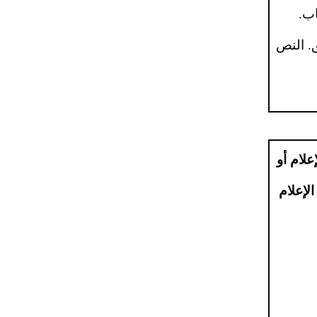
ب.
ق. النص
علام أو
الإعلام