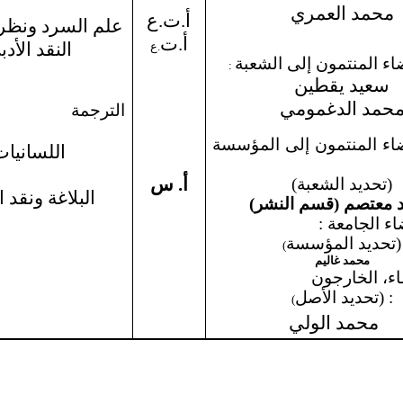
محمد العمري
أ.ت.ع
علم السرد ونظري
أ.ت
النقد الأد
.ع
:
سعيد يقطين
حمد الدغمومي
الترجمة
عضاء المنتمون إلى المؤسسة
اللسانيا
أ. س
(تحديد الشعبة)
البلاغة ونقد 
 معتصم (قسم النشر)
ء الجامعة :
(تحديد المؤسسة
)
محمد غاليم
اء، الخارجون
: (تحديد الأصل
)
محمد الولي