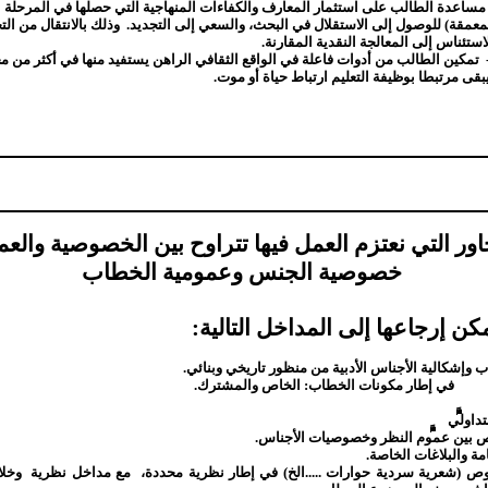
- مساعدة الطالب على استثمار المعارف والكفاءات المنهاجية التي حصلها في المرحلة ا
معمقة) للوصول إلى الاستقلال في البحث، والسعي إلى التجديد.
وذلك بالانتقال من ال
استئناس إلى المعالجة النقدية المقارنة.
تمكين الطالب من أدوات فاعلة في الواقع الثقافي الراهن يستفيد منها في أكثر من م
يبقى مرتبطا بوظيفة التعليم ارتباط حياة أو موت.
اور التي نعتزم العمل فيها تتراوح بين الخصوصية والعم
خصوصية الجنس وعمومية الخطاب
كن إرجاعها إلى المداخل التالية:
دب وإشكالية الأجناس الأدبية من منظور تاريخي وبنائي.
في إطار مكونات الخطاب: الخاص والمشترك.
تداولي
نص بين عموم النظر وخصوصيات الأجناس.
عامة والبلاغات الخاصة.
ص (شعرية سردية حوارات .....الخ) في إطار نظرية محددة،
مع مداخل نظرية
وخلا