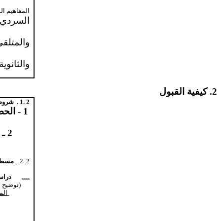
المفاهيم ا
السردي/
والمتلقي
والثانوية.
2. كيفية القبول
2 .1 .
شروط 
1 - ال
2 ـ الحصول على شهادة الدروس المعمقة
2. 2. .
مسطرة
دراس
ــــ
(توضيح م
الم
-