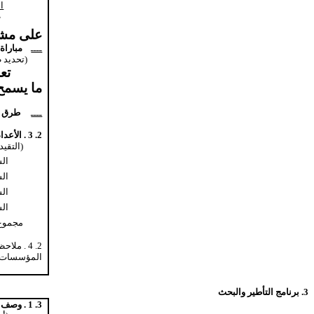
ا
ت
على مشر
مباراة 
ــــ
(تحديد ط
تع
ما يسمح 
طرق 
ــــ
2. 3 . الأعداد السنوية للطلبة الجدد المسجلين :
(التقيد
الس
السن
السن
السن
مجموع 
2. 4 . ملاحظات :
المؤسسات ال
3. برنامج التأطير والبحث
3. 1 . وصف البرنامج :