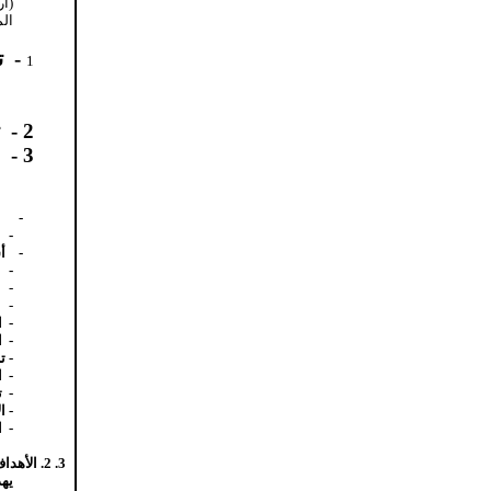
الم
-
ت
1
2 -
ت
3 -
-
-
-
أ
-
-
-
-
ا
-
ا
- ت
-
ا
-
ت
- ا
-
ا
3. 2. الأهداف والانعكاسات
يهد