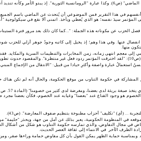
ومثلها في انعدام الدقة والحياد كلمات: " الفورة" ، "ترسبات الماضي" (ص6). وكذا عبارة "الرومانسية ا
يين أنفسهم في هذا التقرير فمن الموضوعي أن يُتحدث عن الماضي باسم الجميع
لمؤتمر سيدَ نفسه؛ هو الذي يُعطي ويأخذ. اتمنى ألا نقع في سيكولوجية "أهل 
فصل الحزب عن مكوناته هذه الجملة: "...كما كان ذلك بعد مرور فترة الستينا
نفصال عنها. وفي هذا وهم؛ إذ يخيل إلى كاتبه وجودُ جوهر أزلي للحزب شوشت
كون منها.
ي إلى معجم انتهى زمانه، زمن المخابرات والتنظيمات السرية والمكايد. فقد 
نُ استعمالُ عبارة واصفة وأكثرِ حيادا من قبيل: "الانتقال من الإجماع المبن
 المشاركة في حكومة التناوب من موقع الحكومة، والحال أنه لم تكن هناك حا
ين الخصوم هو وجود القناع عند "بعضنا" وغيابه عند الخصوم، فكأن بعضنا مجر
تجربة ... (أي) "تكليف" أحزاب مطبوخة بتنظيم صفوف المعارضة". (ص43).
 موقعه في المنظومة الحكومية، يعبر بذلك عن أمل من جهة، ويحذر "حليمة" من
لى بياض في مجال التفاوض، والذي تمارسه حكومة التناوب هو شكل من أشكال
 إرادة الطرف الآخر
في الانتماء إلى ثقافة العصر الحديث.
ه. وبمناسبة حماية الظهر يمكن القول بأن كل مفاوض حمامة وراءها صقر، وم