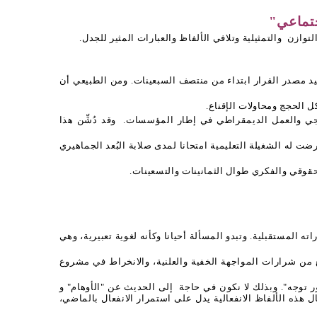
جتماعي"
لتوازن
والتمثيلية وتلافي الألفاظ والعبارات المثير للجدل.
وحيد مصدر القرار ابتداء من منتصف السبعينات. ومن الطبيعي أن
الحجج ومحاولات الإقناع.
وقد دُشِّن هذا
ت له الشغيلة التعليمية امتحانا لمدى صلابة البُعد الجماهيري
 المستقبلية. وتبدو المسألة أحيانا وكأنه لغوية تعبيرية، وهي
ع من شرارات المواجهة الخفية والعلنية، والانخراط في مشروع
لور توجه". وبذلك لا نكون في حاجة
إلى الحديث عن "الأوهام" و
 هذه الألفاظ الانفعالية يدل على استمرار الانفعال بالماضي،