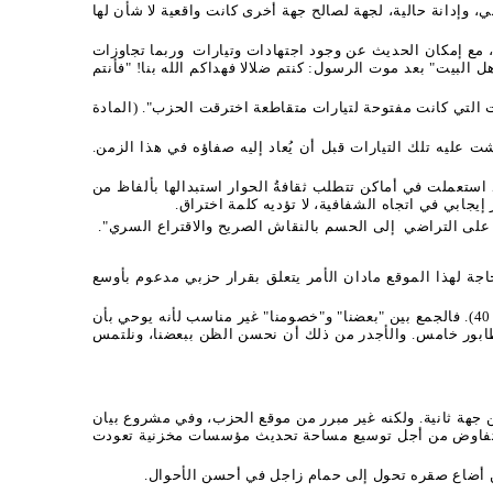
لثورية". إذ يبدو الأمر وكأنه تنديد آني، وإدانة حالية، لجهة لصالح جهة أخرى كانت واقعية لا شأن لها
، مع إمكان الحديث عن وجود اجتهادات وتيارات
وربما تجاوزات
البيت" بعد موت الرسول: كنتم ضلالا فهداكم الله بنا! "فأنتم
ت التي كانت مفتوحة لتيارات متقاطعة اخترقت الحزب". (المادة
 عليه تلك التيارات قبل أن يُعاد إليه صفاؤه في هذا الزمن.
استعملت في أماكن تتطلب ثقافةُ الحوار استبدالها بألفاظ من
ي على التراضي
إلى الحسم بالنقاش الصريح والاقتراع السري".
جة لهذا الموقع مادان الأمر يتعلق بقرار حزبي مدعوم بأوسع
بناء عليه فلا حاجة لاستعمال عبارة من قبيل: "هذا اللبس الذي يتخذ صبغة بريئة لدى بعضنا، ومغرضة لدى كثير من خصومنا" (المادة 57. ص 40). فالجمع بين "بعضنا" و"خصومنا" غير مناسب لأنه يوحي بأن
د طابور خامس. والأجدر من ذلك أن نحسن الظن ببعضنا، ونلتمس
 جهة ثانية. ولكنه غير مبرر من موقع الحزب، وفي مشروع بيان
 التفاوض من أجل توسيع مساحة تحديث مؤسسات مخزنية تعودت
ن أضاع صقره تحول إلى حمام زاجل في أحسن الأحوال.