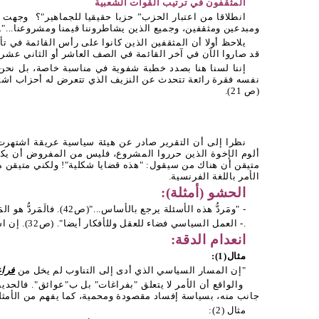
المثقفون في ترتيب القوات الشعبية
انطلاقا من اعتبار الحزب” حزبا حقيقيا للجماهير"؟
وجهت ال
ومبدعين ومثقفين، وجميع الذين يشاطروننا قيمنا ومشروعنا...". ص47. ومثله في 
يلاحظ أولا أن المثقفين الذين كانوا على رأس القائمة في 
قد صاروا الآن في آخر القائمة في الصف العاشر أو الثاني عشر. وي
إننا لسنا هنا بصدد خطبة شفوية في مناسبة خاصة، بل نحن بإ
نفسه فقرة رائعة تتحدث عن النزيف الذي تتعرض له أحزاب اشترا
(ص 21).
نظرا إلى أن التقرير صادر عن هيئة سياسية عريقة اشتهرت ب
ألوم الإخوة الذين حرروا المشروع، فليس من المفروض أن يكونوا
متيقن أن هناك من سيقول: "هذه قضايا شكلية"! ولكني متيقن 
الأمر باللغة الفرنسية.
الحشو (أمثلة):
- "ومَردُّ هذه الأسئلة يرجع بالأساس..."(ص42). فالَمَردُّ هو المَرجعُ.
.- العمل السياسي فضاء للعقل وللأفكار أيضا". (ص32). إن استعمال "أيضا" هنا ينزع عن "الأفكار" معنى التأكيد للعقل، ويجعلها مغايرة له ولعمله.
انعدام الدقة:
مثال(1):
"إن المسار السياسي الذي أدى إلى التناوب لم يخل من
فرا
والواقع أن الأمر لا يتعلق "بفراغات" بل ب"عوائق". فالحدي
جانب منه، بسياسة إفساد مقصودة ومحمية، كما يفهم من الأمثلة
مثال (2):