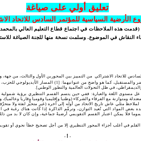
تعليق أولي على صياغة
 الأرضية السياسية للمؤ
ت
مر السادس للاتحاد الا
(قدمت هذه الملاحظات في اجتماع قطاع التعليم العالي بالمحمدي
اء النقاش في الموضوع. وسلمت نسخة منها للجنة الصياغة للاست
سادس للاتحاد الاشتراكي
من التمييز بين المحورين الأول والثالث، من جهة، وا
بل، كما هو واضح من عنوانيهما: [1) المسار الأيديولوجي للحزب،
والديمقراطي، في ظل التحولات العالمية والتطور الوطني].
 عل مستوى اللغة والعبارة: ففي حين يتسم القسم التنظيري برؤية شمولية
لة ومتوازنة مع الفرقاء والشركاء (وطنيا وإقليميا وقوميا وقاريا وعالميا)، وفي
ة لملاحظ مثلي عاش تاريخ الاتحاد من أوله إلى آخره (غيرِ متحيِّز لفئة ولا متحر
 بعض المواد التي تُعيد التوازن، وترمِّم الذاكرة إذا كانت هناك رغبة في
موما فلا يمكن اعتبار القسم التقويمي أرضيةً جماعية، وإن كان لا بد من 
 القلم في أغلب أجزاء المحور التنظيري إلا من أجل تصحيح خطأ نحوي أو تقويم
- أ -