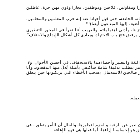
را ومقاولين، فلاحين وموظفين، تجارا وذوي مهن حرة، عاطلين
ته الخانقة، حتى قيل أحيانا عنه إنه حزب المعلمين والمحامين،
أضيف إليها المبدعون أيضا)!!!
نا، وأدنى اهتماماته. والغريب أننا نقرأ في المحور التنظيري
فض فتح باب الاجتهاد، ويعادي كل أشكال الإبداع والاختلاف".
غة والتعبير وأخطاءَهما بالاستخفاف، في أحسن الأحوال. ولا
يتطلب تدقيقا شاملا سأكتفي بأمثلة يُعلَ منها المقصود. وأنا
 صالحين للاستعمال
بسحب الأخطاء التي يرتكبونها حين يتعلق
نعبر عن الرغبة والحزم لتجاوزها، والحال أن الأمر يتعلق ، في
ق هو إحساسنا إزاءها، أما فعلها هي فهو الإعاقة.