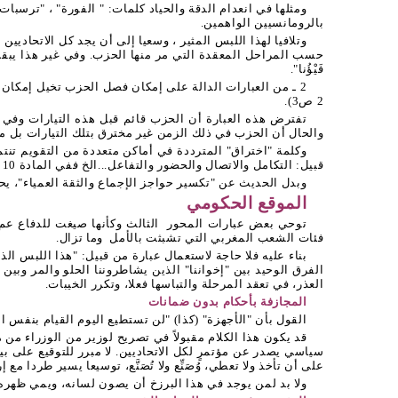
بالرومانسيين الواهمين.
وتلافيا لهذا اللبس المثير ، وسعيا إلى أن يجد كل الاتحاد
حسب المراحل المعقدة التي مر منها الحزب. وفي غير هذا يبقى ا
فَيْؤُنا".
2 ـ من العبارات الدالة على إمكان فصل الحزب تخيل إمكان 
2 ص3).
تفترض هذه العبارة أن الحزب قائم قبل هذه التيارات وفي ا
والحال أن الحزب في ذلك الزمن غير مخترق بتلك التيارات بل مت
وكلمة "اختراق" المترددة في أماكن متعددة من التقويم تنتم
قبيل: التكامل والاتصال والحضور والتفاعل...الخ ففي المادة 10 (ص10): "لقد اخترقت المؤتمر ردود فعل غير منتظرة". والمقصود حدوث تطور إيجابي في اتجاه الشفافية، لا تؤديه كلمة اختراق.
وبدل الحديث عن "تكسير حواجز الإجماع والثقة العمياء"، يحس
الموقع الحكومي
توحي بعض عبارات المحور
الثالث وكأنها صيغت للدفاع عم
فئات الشعب المغربي التي تشبثت بالأمل
وما تزال.
الفرق الوحيد بين "إخواننا" الذين يشاطروننا الحلو والمر وب
العذر، في تعقد المرحلة والتباسها فعلا، وتكرر الخيبات.
المجازفة بأحكام بدون ضمانات
القول بأن "الأجهزة" (كذا) "لن تستطيع اليوم القيام بنفس ال
قد يكون هذا الكلام مقبولاً في تصريح لوزير من الوزراء من
سياسي يصدر عن مؤتمرٍ لكل الاتحاديين. لا مبرر للتوقيع ع
على أن تأخذ ولا تعطي، وُصَنِّع ولا تُصَنَّع، توسيعا يسير طردا مع
ولا بد لمن يوجد في هذا البرزخ أن يصون لسانه، ويمي ظهر