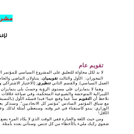
مشروع
لإغن
تقويم عام
لا بد لكل محاولة للتعليق على المشروع السياسي للمؤتمر ال
المحوران:
الأول والثالث
تقويميان
، يتناولان الماضي والحاضر والمستق
العمل السياسي]. والقسم الثاني
تنظيري
:
[الاختيار الاشتراكي 
وهما لا يتمايزان على مستوى الرؤية وحسبُ بلى يتمايزان
الليبرالية المتوحشة والشيوعية المتحكمة، وفي صياغة علاقات معتد
نلاحظ أن
التقويم
سدَّ عينا وفتع عينا! فبدا قسمُه الأول (بالنسب
مع سياق المؤتمر السادس "مؤتمر كل الاتحاديين". وسنذكر بعده
الوزاري: يبدو كاستفتاء في غير وقته. وسنعطي أمثلة لذلك. وع
الأقل!
ومن حيث اللغة والعبارة ففي الوقت الذي لا يكاد المرء يضع
شفوي ركيك مليء يالأخطاء من كل جنس. وسنأتي بعده بأمثلة.