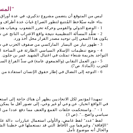
"المسا
ليس من المتوقع أن يتضمن مشروع تذكيري، في عدة أوراق، ك
بناء عليه سيُلاحظ المُتتبع لتطور الصراع غيابَ عدة أطراف و
1 - الوضع الدولي والقومي وحركة تحرر الشعوب. وبغياب هذا البعد لم يرد ذكر المهدي بن بركة مثلا.
2 - تعقُّد المسألة التنظيمية نتيجة واقع الاغتراب الناتج
يكون هذا السعي إلى توحيد مصدر القرار محل أخذ ورد.
3 - ظهور تيار من اليسار
الماركسي من صفوف الحزب في سياق
4 - وضع تنظيمات الإسلام السياسي الطارئة في الساحة المغربية نفسَها في صف خصوم التوجه الجديد للاتحاد نحو الوضوح الأيديولوجي والعمل الديمقراطي في إطار المؤسسات.
التواجد بجريمة شنعاء تمثلت في اغتيال الشهيد عمر بن جلون.
5 - دور العمل النقابي (والجمعوي عامة) في سدِّ الفراغ ال
للحزب. (الماد6. ص7).
6 - التوجه إلى النضال في إطار حقوق الإنسان استفادة من التوجه العالمي في هذا المجال، ومن رصيد الحزب من الكفاءات في المجال الحقوقي والفكري طوال الثمانينات والتسعينات.
تمهيدا لمؤتمر لكل الاتحاديين يظهر أن هناك حاجة إلى استعم
في الواقع انحياز، عن وعي أو غير وعي، إلى تصور أقل ما يمكن أ
1 - "...واستحكمت حلقات القمع والعنف مما دفع عددا من ا
سياسي واضح...". (ص 3).
لفظ "عدد" لفظ غامض، والأولى استعمال عباررات
دالة على
"الإفاقة"، وغيرهما من الأفاظ التي قد نستعملها في خطبنا الش
والحال أنه موضوع تأمل.