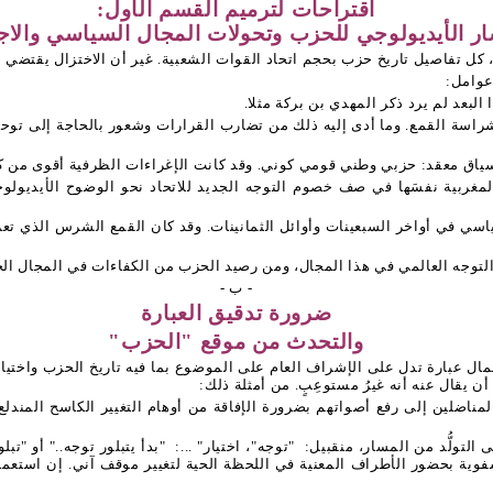
اقتراحات لترميم القسم الأول:
ر الأيديولوجي للحزب وتحولات المجال السياسي والا
ل تفاصيل تاريخ حزب بحجم اتحاد القوات الشعبية. غير أن الاختزال يقتضي ا
عوامل:
 عن شراسة القمع. وما أدى إليه ذلك من تضارب القرارات وشعور بالحاجة إلى ت
 معقد: حزبي وطني قومي كوني. وقد كانت الإغراءات الظرفية أقوى من كل 
سياسي في أواخر السبعينات وأوائل الثمانينات. وقد كان القمع الشرس الذي تعرض
- ب -
ضرورة تدقيق العبارة
والتحدث من موقع "الحزب"
ال عبارة تدل على الإشراف العام على الموضوع بما فيه تاريخ الحزب واختياراته
ن يقال عنه أنه غيرُ مستوعِبٍ. من أمثلة ذلك:
لمناضلين إلى رفع أصواتهم بضرورة الإفاقة من أوهام التغيير الكاسح المندل
 التولُّد من المسار، منقبيل:
"توجه"، اختيار" ...:
"بدأ يتبلور توجه.." أو "تب
فوية بحضور الأطراف المعنية في اللحظة الحية لتغيير موقف آني. إن استعمال