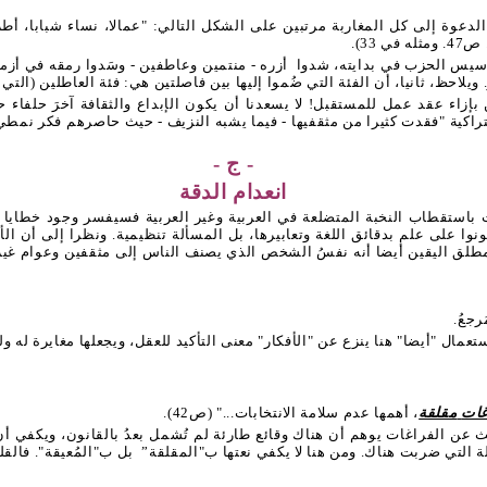
دعوة إلى كل المغاربة مرتبين على الشكل التالي: "عمالا، نساء شبابا، أط
33).
تأسيس الحزب في بدايته، شدوا
أزره - منتمين وعاطفين - وسَدوا رمقه في أزما
لاحظ، ثانيا، أن الفئة التي ضُموا إليها بين فاصلتين هي: فئة العاطلين (التي 
زاء عقد عمل للمستقبل! لا يسعدنا أن يكون الإبداع والثقافة آخرَ حلفاء حزب
كية "فقدت كثيرا من مثقفيها - فيما يشبه النزيف - حيث حاصرهم فكر نمطي ير
- ج -
انعدام الدقة
استقطاب النخبة المتضلعة في العربية وغير العربية فسيفسر وجود خطايا الل
 على علم بدقائق اللغة وتعابيرها، بل المسألة تنظيمية. ونظرا إلى أن الأمر 
مطلق اليقين أيضا أنه نفسُ الشخص الذي يصنف الناس إلى مثقفين وعوام غير
غات
مقلقة
، أهمها عدم سلامة الانتخابات..." (ص42).
ث عن الفراغات يوهم أن هناك وقائع طارئة لم تُشمل بعدُ بالقانون، ويكفي أن 
 التي ضربت هناك. ومن هنا لا يكفي نعتها ب"المقلقة”
بل ب"المُعيقة". فالقل