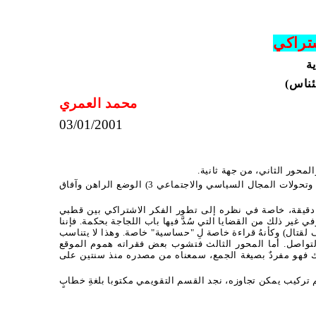
شتراكي
ة
ئناس)
محمد العمري
03/01/2001
لمحور الثاني، من جهة ثانية.
وتحولات المجال السياسي والاجتماعي 3) الوضع الراهن وآفاق
 دقيقة، خاصة في نظره إلى تطور الفكر الاشتراكي بين قطبي
 غير ذلك من القضايا التي سُدَّ فيها باب اللجاجة بحكمة. فإننا
ِّف لقتال) وكأنهُ قراءة خاصة لِ "حساسية" خاصة. وهذا لا يتناسب
 التواصل. أما المحور الثالث فتشوب بعض فقراته هموم الموقع
ذلك فهو مفردٌ بصيغة الجمع، سمعناه من مصدره منذ سنتين على
 تركيب يمكن تجاوزه، نجد القسم التقويمي مكتوبا بلغةِ خطابٍ