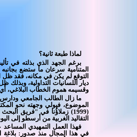
لماذا طبعة ثانية
؟
برغم الجهد الذي بذلته في تأل
المتنامية سرعان ما ستضع بجانبه (
التوقع لم يكن في مكانه، فقد ظل ا
ديار اللسانيات التداولية، وبذلك ظ
وقسيمه هموم الخطاب البلاغي، أي 
ما زال الطالب الجامعي ودارس ا
الموضوع، فيولي وجهته نحو المكتبة
(1999) زملاؤُنا في "فريق ا
التقاليد الغربية من أرسطو إلى اليوم
فهذا العمل التمهيدي المساعد
في هذا المجال منذ صدور: بلاغة ا