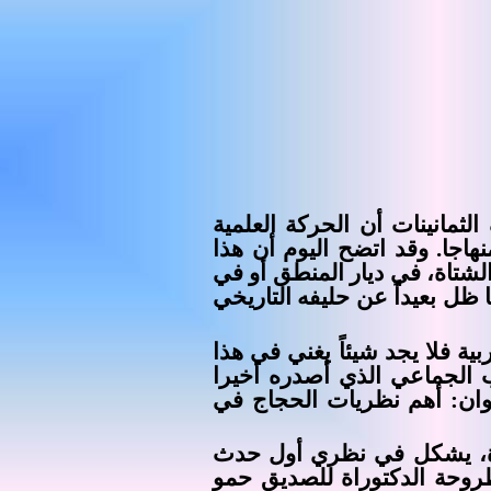
ثمانينات أن الحركة العلمية
هاجا. وقد اتضح اليوم أن هذا
لشتاة، في ديار المنطق أو في
 ظل بعيداً عن حليفه التاريخي
ة فلا يجد شيئاً يغني في هذا
اب الجماعي الذي أصدره أخيرا
عنوان: أهم نظريات الحجاج في
دة، يشكل في نظري أول حدث
طروحة الدكتوراة للصديق حمو