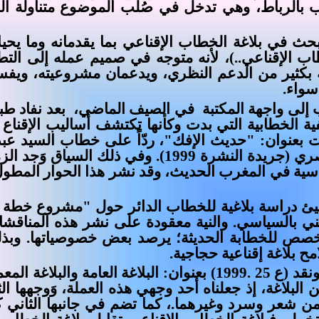
داب بالرباط، وهي تدخل في صُلب الموضوع متناولة ال
بحث في بلاغة الخطاب الإقناعي بما يقدمانه وما يحيل
طاب الإقناعي..)، لأنه متوجه في صميم عمله إلى الت
ه بكثير من الدعم النظري، ويدعمان مشروعيته، ويفسر
سواء.
 إلى واجهة المكتبة
في الصيف الماضي،
بعد نفاد طب
ية الخطابية التي بدت وكأنها تكتشف أساليب الإقناع 
بعنوان: "حديث الإفك"، ردّاً على خطاب السيد عبد 
نشر في مذكرات السيد محمد البصري (جريدة النشرة 1999
اسية في المغرب الحديث، وقد نشر هذا الحوار المطول
 دراسة بلاغية للخطاب الدائر حول "مشروع خطة إدما
يني بالسياسي. والنية معقودة على نشر هذه المناق
خصص للخطابة الحديثة؛ يرصد بعض خصوصياتها‍‍‍‍‍‍‍‍‍‍‍‌‍. 
ح بلاغة إقناعية حجاجية.
وقد نشرنا مقالة في مجلة فكر ونقد (ع 25 .1999) بعنوان: البلاغة
لبلاغة، إذ جعلناه أحد وجهي هذه العملة، وَوجهها الثا
 من شعر وسرد وغيرهما.، كما تضم في جانبها الثاني 