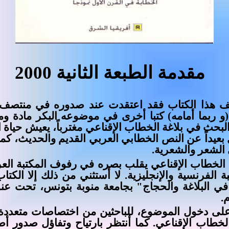
مقدمة الطبعة الثانية 2000
يف هذا الكتاب فقد اعتقدت عند صدوره في منتصف ال
و ربما أمامه) كتبا أخرى في موضوعه البكر مادة ومن
لبحث في بلاغة الخطاب الإقناعي مغترباً، يعيش حياة ا
ل بعيداً عن النص الخطابي العربي القديم والحديث، كما
الشعر والشعرية.
لخطاب الإقناعي يقلب بصره في رفوف المكتبة العربي
 الفرنسية والإنجليزية. لا أستثني من ذلك إلا الكت
لبحث في البلاغة والحجاج" بجامعة منوبة بتونس، تحت 
.
 على دخول الموضوع، للباحثين من اختصاصات متعد
لخطاب الإقناعي. كما أنتظر بارتياح وتفاؤل صدور أ