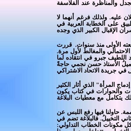
جدل والمناظرة عند الفلاسفة
ان عليه. ولذلك فرغم أنهما لا
طبيق على الخطابة العربية في
ان الإقبال الكبير الذي وجده
عته الأولى منذ سنوات.
قررت
الاحتمالي والمغالط لأول مرة.
اللطيف جبرو في انتقاده لما
). وفي ذلك السياق وَجد الزميلُ الأستاذ حسن نجمي حاجةً
 في جريدة الاتحاد الاشتراكي
ج المرأة" الذي أثار الكثير
شات والحوارات في كتاب يكون
وبذلك يتكامل مع معطيات البلاغة
 العامة والبلاغة المعممة. حاولنا فيها رفع اللبس عن
ني التخييلُ. فالبلاغة تضم في
كل مكونات الخطاب التداولي: