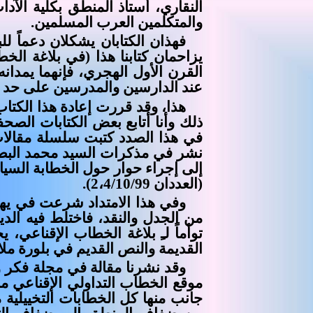
النقاري، أستاذ المنطق بكلية الآ
والمتكلمين العرب المسلمين.
فهذان الكتابان يشكلان دعماً لل
يزاحمان كتابنا هذا (في بلاغة الخ
القرن الأول الهجري، فإنهما يمدان
عند الدارسين والمدرسين على حد 
هذا، وقد قررت إعادة هذا الكتاب
ذلك وأنا أتابع بعض الكتابات الصحف
في هذا الصدد كتبت سلسلة مقالات 
إلى إجراء حوار حول الخطابة السي
(العددان 2،4/10/99).
وفي هذا الامتداد شرعت في يهيئ
من الجدل والنقد، فاختلط فيه الد
توأماً لـِ بلاغة الخطاب الإقناعي، ي
القديمة والنص القديم في بلورة ملام
موقع الخطاب التداولي الإقناعي من ا
جانب منها كل الخطابات التخييلية