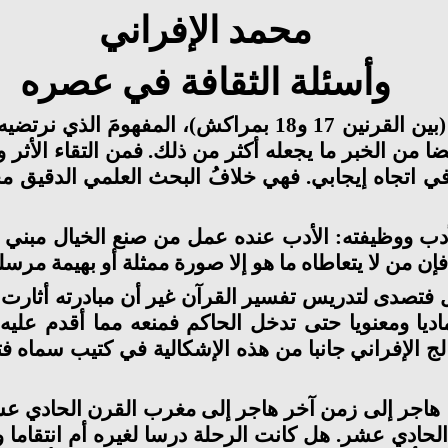
محمد الإفراني
وأسئلة الثقافة في عصره
يمكن القول بأن الإفراني جسَّد، في عصره (بين القرنين 17
ا من الخبر ما يجعله أكثر من ذلك. فمن التقاء الأثر 
 في اتجاه إيجابي. فهي خلافُ البحث العلمي الدقيق مح
لأدب ووظيفته: الأدب عنده عمل من صنع الخيال مبني
فإن من لا يتعاطاه ما هو إلا صورة ممثلة أو بهيمة مرس
ل فتصدى لتدريس تفسير القرآن غير أن مبادرته أثارت
يا ومعنويا حتى تدخل الحاكم فمنعه مما أقدم عليه 
ج الإفراني جانبا من هذه الإشكالية في كتيب سماه ف
هاجر إلى زمن آخر هاجر إلى مغرب القرن الحادي عشر
حادي عشر. هل كانت الرحلة درسا لغيره أم انتقاما وإ