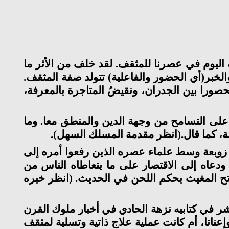
 و18 بمراكش)، المفهومَ الذي نرتضيه اليوم في عصرنا للمثقف. لقد خلف من الأثر ما
والخبر(أي الحضور والفاعلية) تتولد صفة المثقف.
صورا بين الجدران، ونقيضُ المتاجرة بالمعرفة،
 على التسامح من وجهة الدين والمنطق معا. وما
لة، كما قال.(انظر مقدمة المسلك السهل).
 زوبعة وسط علماء عصره الذين رفعوا أمره إلى
ودعاه إلى الاقتصار على ما يتعاطاه الناس من
تح المغيث بحكم اللحن في الحديث. (انظر خبره
 في كتابيه نزهة الحادي في أخبار ملوك القرن
عناتا، أم كانت عملية علاج ذاتية وتسلية لمثقف