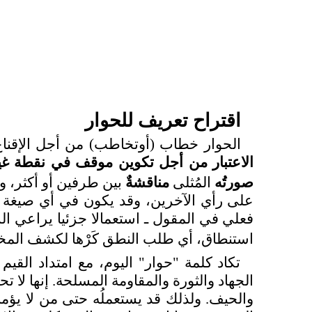
اقتراح تعريف للحوار
الحوار خطاب (أوتخاطب) من أجل الإقناع 
الاعتبار من أجل تكوين موقف في نقطة غير
صورتُه
المُثلى
مناقشةٌ
بين طرفين أو أكثر، و
على رأي الآخرين، وقد يكون في أي صيغة أ
فعلي في المقول ـ استعمالا جزئيا يراعي الش
استنطاق، أي طلب النطق كَرْها لكشف المخبوء
تكاد كلمة "حوار" اليوم، مع امتداد الق
الجهاد والثورة والمقاومة المسلحة. إنها لا ت
والحيف. ولذلك قد يستعملُه حتى من لا يؤمن ب