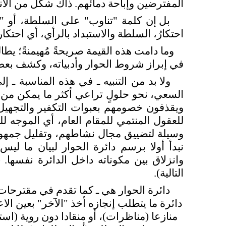
المفترضين وإباحة دمائهم. ذاك شكل من الانز
بل إن كلمة "تناوب" على السلطة، أو "تدا
احتكارُ، السلطة والاستبداد بالرأي، أي احتكار 
وما دامت هذه القيمة صريحةً مُهيمنةً؛ يطال
في إبراز شروط الحوار وأدبياته، وكشف بعض م
ولا بد من التنبيه ـ في هذه المناسبة ـ
السعي، نحو حلولٍ تراعي أكثر ما يمكن من 
ويقذفون خصومهم بعبوات التكفير والتجهيل فا
للعقول المنتمي للمقام العام، أي الموجه ل
وسيلة لتضييق مجال نشاطهم، وتقليل جمهور
نبدأ أولا برسم دائرة الحوار لبيان ما ليس
وانزلاق بين مكوناته داخل الدائرة نفسها
التالية).
دائرة الحوار هي ـ كما تقدم في مقترحات 
دائرة ما يتطلب إنجازه أخذ "الآخر" بعين الاع
منازعا (مناظرات)، أو منقادا دون روية (است