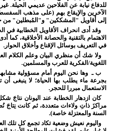
للدفاع نيابة عن الفلاحين عديمي الحيلة. غ
الآخرين والإيقاع بهم (على مذهب السفسطائي
إلى أقاويل "المشككين" و"المُبطلين" من خ
وقد أدى انحراف الأقاويل الخطابية في ال
الاهتمام بالتقنية والحصانة الأخلاقية، كما أد
في التعريف بوسائل الإقناع وأخلاق الحوار.
ولا شك أن منظري البيان وعلم الكلام الع
اللغوية/الفكرية للعرب والمسلمين.
ب ـ
وها نحن اليوم أمام مسؤولية مشابه
بجرعة ماء يطلب بها الحياة؛ لا ينبغى أن ت
الاستعمال مبررا للحجر.
كان ازدهار الخطابة عند اليونان نتاجَ ش
مراكزَ ذاتِ ولاءات متعددة، ثم كانت نِتاج
السنة والمعتزلة خاصة).
واليوم نعيش وضعية تكاد تجمع كل تلك العن
لا غبار عليه. لقد فشلت المعالجة الأمنية الخ