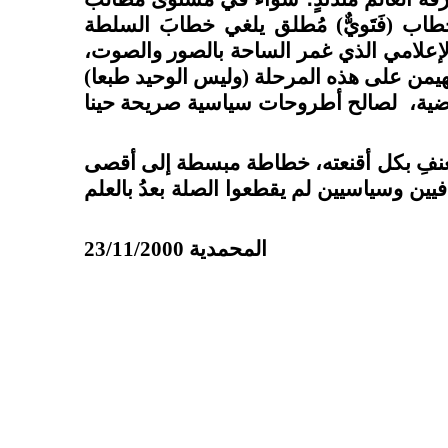
ب (فَتَويٌّ) مُطلق يلغي خطابَ السلطة
الإعلامي الذي غمر الساحة بالصور والصوت،
ُهيمن على هذه المرحلة (وليس الوحيد طبعا)
ضية،
لصالح أطروحات سياسية صريحة حينا
العنفِ بكل أقنعته، خطاطة مبسطة إلى أقصى
ين وسياسيين لم يقطعوا الصلة بعدُ بالعلم
المحمدية 23/11/2000