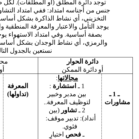
توجد دائرة المطلق (أو المطلقات). لكل 
جنس من أجناسه امتداد: ففي امتداد التشاو
التخزيني، أي نشاط الذاكرة بشكل أساسي
يوجد التأمل والاعتبار والمعرفة المنطقية و
بصفة أساسية. وفي امتداد الاستهواء يو
والرمزي، أي نشاط الوجدان بشكل أساسي
نستعين بالجدول التا
دائرة الحوار
محي
أو
دائرة
الممكن
أو
مجالاتها
:
1 ـ
استشارة
:
المعرفة
ـ 1 ـ
بين مدبر وخبير
(تداولها)
مشاورات
لتوظيف المعرفة..
2 ـ
تشاور
(بين
أنداد): تدبير موقف:
فئوي.
ـ
فحص
اختيارٍ