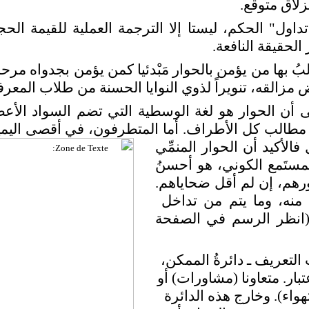
لاق متوقع.
ول" الحكم، ليستا إلا الترجمة العملية للقيمة الحجا
الحقيقة النافعة.
بُ بها من يؤمن بالحوار مَبْدئيا كمن يؤمن بجدواه مرحلي
زالقه، تنويراً لذوي النوايا الحسنة من طلاب المعرف
 إلى أن الحوار هو لغة الوسطية التي تضم السواد ال
مطالب كل الأطراف. أما المتطرفون، في أقصى اليمين
لأكيد أن الحوار المنمِّي
لمستَمع الكوني، هو أحسنُ
هم، إن لم أقل ضحاياهم.
 منه، وما يتم من تداخل
. (انظر الرسم في الصفحة
التعريف ـ دائرةُ الممكن،
تبار. متعاونا (مشاورات) أو
هواء). وخارج هذه الدائرة