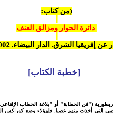
(من كتاب:
دائرة الحوار ومزالق العنف
عن إفريقيا الشرق. الدار البيضاء. 2002.)
[خطبة الكتاب]
الريطورية ("فن الخطابة" أو "بلاغة الخطاب الإقناعي
اضي التي أخذت منهم غصبا. فلهؤلاء وضع كوراكس القواع