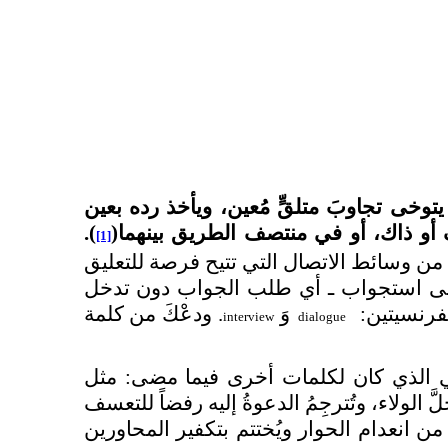
يتوخى تجاوبَ متلق
ٍ مُعين، ويأخذ رده بعين
أو ذاك، أو في منتصف الطريق بينهما(
).
[1]
 من وسائط الاتصال التي تتيح فرصة للتعليق
معنى استجواب ـ أي طلب الجواب دون تدخل
لفرنسيتين:
وَ
. ودعْكَ من كلمة
interview
dialogue
الي الذي كان لكلمات أخرى فيما مضى: مثل
محلَّ الولاء، وتُترجِمُ الدعوةُ إليه رفضاً للتعسف
من انعدام الحوار ويُختتم بتكفير المحاورين