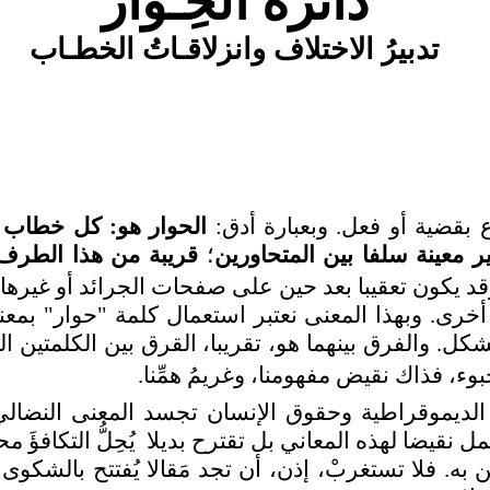
د
ائرة
الحِـوار
تدبير
الاختلاف وانزلاقـاتُ الخطـاب
بقضية أو فعل. وبعبارة أدق:
الحوار هو: كل خطاب 
 معينة سلفا بين المتحاورين
؛
قريبة من هذا الطرف 
قد يكون تعقيبا بعد حين على صفحات الجرائد أو غيرها
خرى. وبهذا المعنى نعتبر استعمال كلمة "حوار" ب
كل. والفرق بينهما هو، تقريبا، القرق بين الكلمتين ا
، فذاك نقيض مفهومنا، وغريمُ همِّنا.
يم الديموقراطية وحقوق الإنسان تجسد المعنى النض
حمل نقيضا لهذه المعاني بل تقترح بديلا
يُحِلُّ التكافؤَ 
ه. فلا تستغربْ، إذن، أن تجد مَقالا يُفتتح بالشكوى 