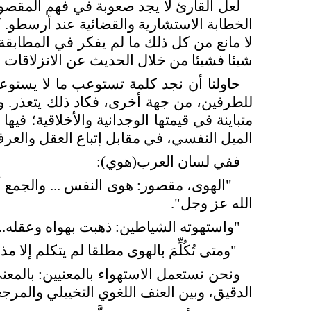
لعل القارئ لا يجد صعوبة في فهم المقصود 
الخطابة الاستشارية والقضائية عند أرسطو. كما
لا مانع من كل ذلك ما لم يفكر في المطابقة 
شيئا فشيئا من خلال الحديث عن الانزلاقات ال
حاولنا أن نجد كلمة تستوعب ما لا يستوعبُ
للطرفين، من جهة أخرى، فكاد ذلك يتعذر. وتر
متباينة في قيمتها الوجدانية والأخلاقية؛ في
الميل النفسي، في مقابل إتباع العقل والعر
ففي لسان العرب(هوي):
"الهوى، مقصور: هوى النفس ... والجمع أ
الله عز وجل".
"واستهوته الشياطين: ذهبت بهواه وعقله..
"ومتى تُكُلِّمَ بالهوى مطلقا لم يتكلم إل
ونحن نستعمل الاستهواء بالمعنيين: بالمعنى
الدقيق، وبين العنف اللغوي التخييلي والمرجع