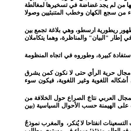
يقها من لم يجد غضاضة في تسخيرها لمغالطة
داء من سجع الكهان وخطب المتنبئيين وصولا
 ظهور ريطورية ارسطو، وهي بلاغة تجمع بين
ع في إطار "البيان" والمناظرة، وهما يتكاملان
استفادة كبيرة، وطوروه في اتجاه المنظومة
 مجال حرية الرأي حتى لا نكون كمن يشرق
 أشكاله اللغوية وغير اللغوية، فيكون سوء
مجال العربي نتاجَ الصراع حول الخلافة من
ب على الهيمنة حسب الأحوال السياسية (بين
سعينات انفتاحا لا يُنكر،
والمغرب نموذجٌ
 عرفه العالم منذئذٍ؛ سواء في مستوى مطالب