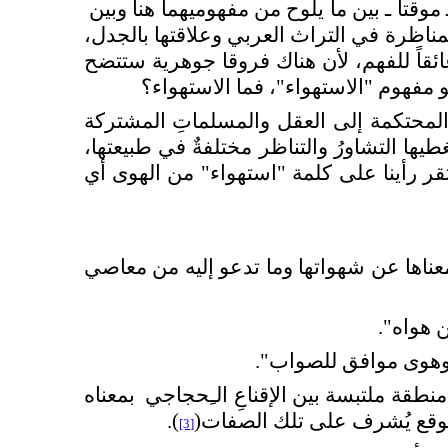
وقتا ـ بين ما يلوح من مفهوميهما هنا وبين
ناظرة في التراث العربي وعلاقتها بالجدل،
ائقاً للفهم، لأن هناك فروقا جوهرية ستتضح
و مفهوم "الاستهواء"، فما الاستهواء؟
ة المحتكمة إلى العقل والمسلماتِ المشتركة
ها التشاورُ والتناظر مختلفةٌ في طبيعتها،
ستقر رأينا على كلمة "استهواء" من الهوى أي
عناها عن شهواتها وما تدعو إليه من معاصي
 هواه".
ن، وهوى موافق للصواب".
نطقة ملتبسة بين الإقناعِ الـِحجاجي
بمعناه
ي موقع يُشرف على تلك الصفات(
).
[3]