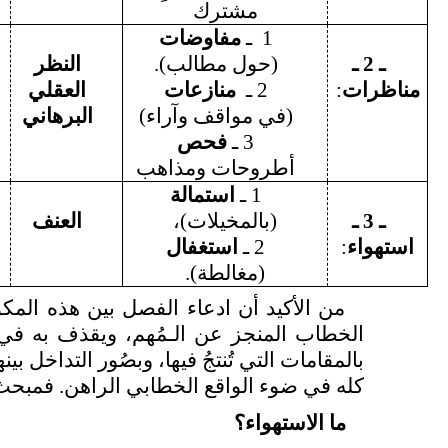
مشترك
1
ـ
مفاوضات
ـ 2 ـ
(حول مطالب).
النظر
مناظرات
:
2 ـ
منازعات
العقلي
ا
(في مواقف وآراء)
البرهاني
3 ـ
فحص
أطروحات ومذاهب
1 ـ
استمالة
ـ 3 ـ
(بالمخيلات)،
العنف
استهواء
:
2 ـ
استغفال
(مغالطة).
من الأكيد أن ادعاء الفصل بين هذه المك
الخطاب المنجز عن الـمُهم، ويقذف به في م
كله في ضوء الواقع الخطابي الراهن. فمبح
ما الاستهواء؟