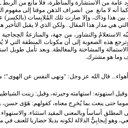
عامة من الاستشارة والمناظرة، فلا مانع من الربط ـ م
 أنه لا مانع
من
انصراف الذهن موقتا إلى مفهوم الم
بين هذا وذاك، وإلا صارت تلك المُلابِسات (بالكسر) ع
تي هي مدار هذا المقال . ولكن الذي لا يقبل التأخير ه
ه الاستعلامُ والتشاور، من جهة، والمنازعةُ الحِجاجي
جع هذه الصعوبة إلى أن مكونات المنطقة التي لا يُغطي
ها الاستمالة والمشاحنة والمغالطة. وبعد تأمل طويل ا
ف وما هو مشترك.
هواء... قال الله عز وجل: "ونهى النفس عن الهوى"؛ م
وقيل استهوته: استهامته وحيرته، وقيل: زينت الشياطين
ا مذموما حتى ينعت بما يُخرِج معناه، كقولهم: هَوًى حس
 المطلق أساساً وبالمعنى المقيد استثناء. والاستهواء م
ي، وهو إيجابِيٌّ الدلالة لكونه بديلا حضاريا للعنف ف