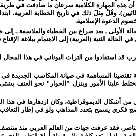
ير أن هذه المهارة الكلامية سرعان ما صادفت في طر
ين). وقُلْ مِثلَ ذلك في تاريخ الخطابة العربية، ابت
صوم الدعوة الإسلامية.
حالة الأولى ـ بعد صراع بين الخطباء والفلاسفة ـ إلى
ى في الحالة الثنية (العربية) إلى الاهتمام ببلاغة الإقنا
رب قد استفادوا من التراث اليوناني في هذا المجال 
ة تقتضينا المساهمة في صيانة المكاسب الجديدة في
ختلط علينا الأمور وينزل "الحوار" نحو العنف بشتى
كل من أشكال الديموقراطية، وكان ازدهارها في هذا ال
َ نُضج فكري يسمح بتعدد المذاهب ولو في إطار التعاق
اصر، فقد عرفت جهات من العالم العربي منذ منتصف الت
الصة،
إذ لم تعد كافية ولا مقبولة أمامَ التطور الذي