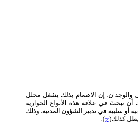
قل والوجدان. إن الاهتمام بذلك يشغل محلل
أن نبحثَ في علاقة هذه الأنواع الحوارية
بالمقامات التي تُنتجُ فيها، وبصُور التداخل بينها، وما يترتب عن الانتقال من نوع إلى آخر من آثار إيجابية أو سلبية في تدبير الشؤون المدنية. ‎وذلك
يظل كذلك(
).
[2]