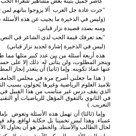
"عاصر جميل بثينة بعض مشاهير شعراء الحب 
"جرت عادة جل العرب
ألا يزوجوا بناتهم ل
(وليس في الذخيرة ما يجيب عن هذه الأسئلة عل
ومنه بصدد قصيدة نزار قباني:
"بعد تعرفك قيمة الحب لدى الشاعر في النص ا
(ليس في الذخيرة إشارة لجديد نزار قباني)
هذه أربعة أسئلة من بين عدد كبير مثلها مما طو
وينجز المطلوب، ولن يتأتى له
ذلك إلا على حسا
عنها عمادَ تكوينه. وإما (ثانيا) أن يتعذر إنجاز المط
( هذا ما جعلني أصرح مرة في مجلس الجامعة ب
تلاميذ العلوم الرياضية وغيرها يُحولون بسبب ال
الذي يقف درس غير مناسب من هذا القبيل في طر
في الثانوي بالتفوق المؤهل للرياضيات أو التقن
التعريب. )
وإما (ثالثا) أن تهمل هذه الأسئلة وتعوض
بإم
عمياء. وهذا ليس تخمينا بل حكاية لواقع. وقد 
لحال الطالب والأستاذ. والخطير هو أن يحاول الأس