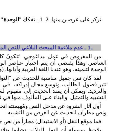
نركز على عرضين منها:
2. 1 ـ
تفكك "
الوحدة" 
1.2 ـ1 ـ
عدم ملاءمة المبحث البلاغي للنص ال
من المفروض في عمل بيداغوجي
تَتكونُ ك
العناصر. وهذا يقتضي أن يتم اختيار عناصر الو
الوحدة لتنميته، وهو عندنا اللغة العربية وآدابها، (
لقد كان نص جميل مناسبة للحديث عن "التوازن
تثير فضول الطالب، وتوسع مجال إدراكه،
في ح
والترديد. ويمكن أن يمتد الحديث إلى مفهوم ل
التشبيه والتمثيل
والبناء على المألوف منها في 
أول آثار الشرود عن مدخل النص ومُهيمنته اتخ
ونص مطران للحديث عن الغرض من التشبيه.
فما موقع النقل (أو الاستبدال) مجازاً من نص
يلاحظ بسهولة أن النقل الدلالي تشابها وتل