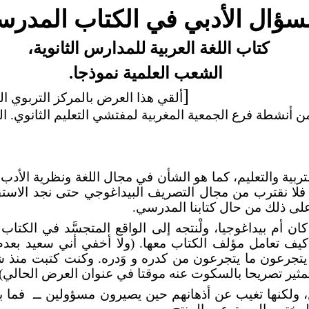
سؤال الأدبي في الكتاب المدر
كتاب اللغة العربية للمدارس الثانوية،
الشعب العلمية نموذجا.
[
ألقي هذا العرض بالمركز التربوي ال
 أنشطة فرع الجمعية المغربية لمفتشي التعليم الثانوي. الفري
ربية والتعليم، كما هو الشأن في مجال اللغة ونظرية الأدب،
لا نقترب من مجال التصريف البيداغوجي حتى نجد الاستفا
على ذلك من حال كتابنا المدرسي.
ن أم بيداغوجيا، ولْنتجه إلى الواقع المتجسَّد في الكتاب
 كيف تعامل مؤلف الكتاب معها. (ولا أخفي أني سعيد بعد
ه يتجرعون ما يتجرعون من كدره و وَدره. وكنت كتبت منذ 
لمثير تصريحا بالسكوت عنه موقتا في عنوان العرض الحالي).
، ولكنها تغيب عن أذهانهم حين يصيرون مسؤولين ــ
فما 