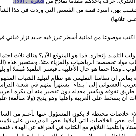
العذري، عرف بأحدهم مقدما نماذج من
شعره". (50).
من تشبب بهن، أسرد قصة من القصص التي وردت في هذا الشأ
ى علاتها)
كتب موضوعا من ثمانية أسطر تبرز فيه جديد نزار قباني في
لب التلميذ بإنجازه. فما هو المتوقع الآن؟ هناك ثلاث احتمال
ب مواد تخصصه: الرياضيات والفزياء مثلا. وستصير هذه (ال
لوب ـ وهذا حتما هو حال الأغلبية ـ فيعتبر التلميذ مُهملا أو بليد
فاس أن نظامنا التعليمي هو نظام لتبليد الشباب المقهور
تعريب العشوائي إلى "بلداء" يستهزأ منهم في شعبة الدراسا
يق تفوقه ويكسر معدله دون تقصير منه أن يكره العربية أ
يات أن يسخط على العربية وأهلها وهو يذبح (ولا مبالغة) 
لاء خلاصات محنطة لا يكون المسؤول عنها بأعلم من السائل
قرأت بعض الخلاصات التي أملاها بعض المدرسين على تلامي
تاذ والتلميذ التلاؤم مع الكتاب في انحرافه عن الهدف فتعم 