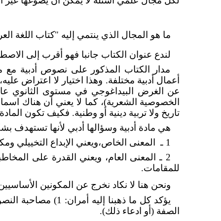
لكل مجال علمي أسئلة لا يمكن أن يصوغها غير 
ما هو المجال الذي ينتمي إليه "كتاب اللغة العرب
لندع عنوان الكتاب جانبا فهو أقرب إلى الاصط
مدار الكتاب المذكور على نصوص أدبية مع محا
أعمال أدبية مختلفة. وهذا اختيار لا اعتراض عليه،
عن الغرض البيداغوجي في مستوى الثانوي عامة
الخصوصية الشعرية)، كما لا يعني أن هناك اسم
تاريخ ولا تربية دينية أو وطنية. فكيف تكون المادة 
هي مادة أدبية وسؤالها أدبي لأنها تستهدف بش
1 ـ
المعنى الخاص،ويعني الإبداع التخييلي ومكون
2 ـ المعنى العام، ويعني القدرة على المخاط
للمقامات.
ونحن هنا لا نكاد نخرج عن المكونين الأساسيين ل
الصفة (أو ادعاء ذلك).