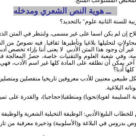
المختص المستوعب المنتج.
1 ــ هوية النص الشعري ومدخله
ية للسنة الثانية علوم" بالتحديد؟
لاح إن لم يكن اسما على غير مسمى، ولننظر في المتن الذي
ولاتٍ لتحليلها بلاغيا وتأطيرها ثقافيا. فيه نصوصٌ من 
 غير أن وجود هذا المتن الأدبي
لا يعنى أننا بإزاء تخصص أد
، وفي شعبة العلوم والتقنيات خاصة، حصرُ المعالجة في
ا آخر يمكن أن نطلقه على المادة كلها غير اسم الأدب، ف
كلها أدبا؟
كل طبيعي معنيين للأدب معروفين تاريخيا منفصلين ومتصلين
اته البلاغية.
بة السليمة لغويا(نحويا) ومنطقيا(حجاجيا)، والقدرة على تم
لخطاب البليغ/الأدبي: الوظيفة التخيلية الشعرية والوظيفة ال