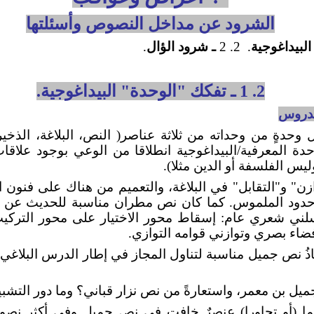
الشرود عن مداخل النصوص وأسئلتها
البيداغوجية
.
2. 2
ـ
شرود الؤال
.
2. 1 ـ
تفكك "الوحدة" البيداغوجية.
مدروس
ل وحدةٍ من وحداته من ثلاثة عناصر( النص، البلاغة، الذخي
حدة المعرفية/البيداغوجية انطلاقا من الوعي بوجود علا
وليس الفلسفة أو الدين مثلا).
" و"التقابل" في البلاغة، والتعميم من هناك على فنون ا
دود الملموس. كما كان نص مطران مناسبة للحديث عن ال
سلني شعري عام: إسقاط محور الاختيار على محور التركي
فضاء بصري وتوازني قوامه التوازي.
اذُ نص جميل مناسبة لتناول المجاز في إطار الدرس البلاغي
 جميل بن معمر، واستعارةً من نص نزار قباني؟ وما دور الت
ازما (أو تجاورا) عنصرٌ خافت في نص جميل وفي أكثر نص