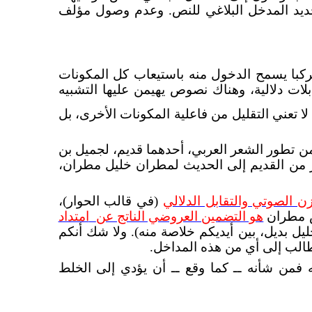
 بتحديد المدخل البلاغي للنص. وعدم وصول مؤلف
مركبا يسمح الدخول منه باستيعاب كل المكونات
ات دلالية، وهناك نصوص يهيمن عليها التشبيه
لا تعني التقليل من فاعلية المكونات الأخرى، بل
ن تطور الشعر العربي، أحدهما قديم، لجميل بن
بور من القديم إلى الحديث لمطران خليل مطران،
زن الصوتي والتقابل الدلالي
(في قالب الحوار)،
 مطران
هو التضمين العروضي الناتج عن
امتداد
يل بديل، بين أيديكم خلاصة منه). ولا شك أنكم
الب إلى أي من هذه المداخل.
ه فمن شأنه ــ كما وقع ــ أن يؤدي إلى الخلط