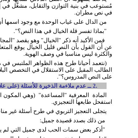
مُستوعب في بنية التوازن والتقابل، مشغَّل في 
في نص مطران.
من الدال على غياب الوحدة مع وجود اسمها أ
"بماذا تفسر قلة الخيال في هذا النص؟".
فمن الأكيد أنه ذكر "الخيال" وهو يقصد "المج
عن أن القول بأن النص قليل الخيال يوقع المتعل
والكثرة ليس مناسبا في وصف الهوية.
(نتعمد أحيانا طرح هذه الظواهر الملتبس في مس
الطالب المقبل على الاستقلال في التخصص البلاغي
على النص المدروس؟".
2.2 .2 ــ
عدم ملاءمة الذخيرة للأسئلة (على علات
المادة
المعرفية "المساعدة"
(وهي المكون الث
استفحل طابعها التعجيزي.
يتجلى التعجيز التربوي في طرح أسئلة غير مناسب
من ذلك بصدد قصيدة جميل:
"أذكر بعض سمات الحب لدى جميل التي لم ير