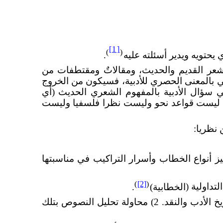
[1]
)
(
 يحتويه ويدير أسئلته
عليه
.
الشعر القديم والحديث، ومقالاتٌ ومقتطفات من
بي بالمعنى الحصري للأدبية، فسيكون من الخروج
 سؤال الأدبية بالمفهوم الشعري الحديث (أي
هي ليست قواعد نحو وليست نظرا فلسفيا وليست
 نظريا:
ييز أنواع الخطاب وأسرار التراكيب في مناسبتها
)
[2]
(
تداولية (
الخطابية)
.
يؤكد كل ما ذهبنا إليه أمران: 1) مصاحبة النصوص بدروس في البلاغة و(الأسلوبية) وذخيرة معرفية من تاريخ الأدب والنقد. 2) محاولة تحليل النصوص بتلك