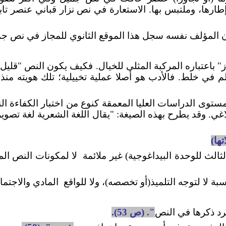
إطارها، وملتبس بها. الاستعارة في نص نزار قباني عنصر تا
ن المؤلف نفسه سجل هذا الموقع الثانوي للمجاز في نص جم
از" باعتباره المركبة المثلى للخيال. فكيف يكون النص "قليل
م في خلط. فالأدب هو أصلا عملية تخييلية؛ تلك هويته منذ 
توى الدراسات العليا المعمقة كنوع من اختبار الكفاءة الن
. وقد يطرح بهذه الصيغة: "يقال اللغة الشعرية لغة تصويري
ها)
الث للوحدة البيداغوجية) غير ملائمة
لا لمكونات النص الم
ة لا لتوجه التلميذ(أو تخصصه)، ولا للواقع
المادي والاجتماعي لـِ %99 من الم
د ذكرها في النص
". (ص 53).