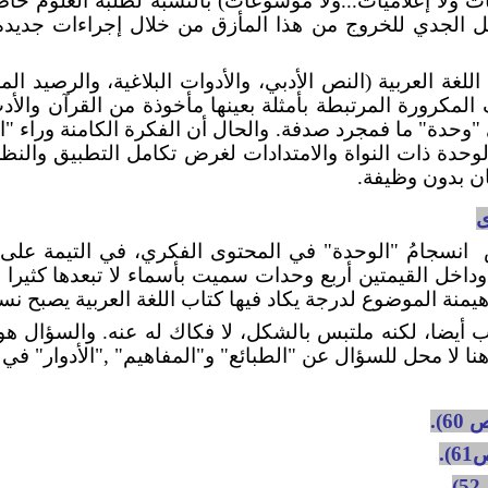
ات ولا إعلاميات...ولا موسوعات) بالنسبة لطلبة العلوم خ
مل الجدي للخروج من هذا المأزق من خلال إجراءات جديدة 
للغة العربية (النص الأدبي، والأدوات البلاغية، والرصيد ا
 المكرورة المرتبطة بأمثلة بعينها مأخوذة من القرآن والأ
 "وحدة" ما فمجرد صدفة. والحال أن الفكرة الكامنة وراء "
الوحدة ذات النواة والامتدادات لغرض تكامل التطبيق والنظ
ان بدون وظيفة.
انسجامُ "الوحدة" في المحتوى الفكري، في التيمة على 
وداخل القيمتين أربع وحدات سميت بأسماء لا تبعدها كثير
يمنة الموضوع لدرجة يكاد فيها كتاب اللغة العربية يصبح نس
ب أيضا، لكنه ملتبس بالشكل، لا فكاك له عنه. والسؤال
هنا لا محل للسؤال عن "الطبائع" و"المفاهيم" ,"الأدوار" 
60).
).
)