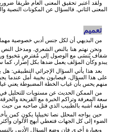
ولقد اعتبر تحقيق المعنى العام طريقا ضروري
المعنى الثاني. فالسؤال عن المكونات النصية والخ
تعميم
من البديهي أن لكل جنس أدبي خصوصية مهما ال
ونحن نهتم هنا بالنص الشعري. ومدخل النص ا
شفاف يُنسَى مع الوصول إلى مُفترضٍ مَخبوءٍ وراءَ
يبدو وكأن المؤلف يعمل ضدها بكل إصرار، كما س
بعد هذا يأتي السؤال الإجرائي التطبيقي: ه
على هذا السؤال، فيصابون بخيبة أمل عندما يجيب
منهم يحس بأن غياب الخطة المضبوطة يعني غياب 
من الممكن الحديث عن مستويات للتحليل في ب
سعة المعرفة وتراكم الخبرة مع القريحة والحرقة
مؤلفه أشبه بالطبيب الذي قتل صاحبه من حيث أر
حين يواجه المحلل نصا تخييليا يكون كمن يأخذ 
الضوء إلى كل الجهات فتعطي أبهج الألوان وأكثرها
وبعبارة أخرى فإن وضع السؤال الأدبي بالنسبة