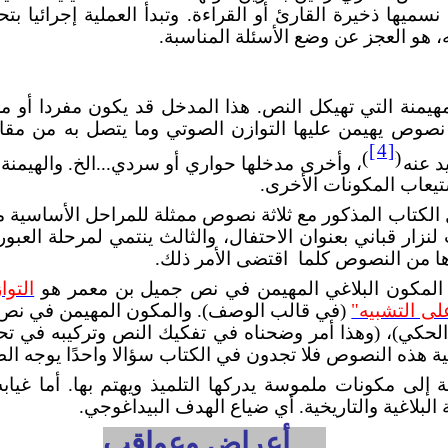
نسميها ذخيرة القارئ أو القراءة. وتبدأ العملية إجرائيا
 هو العجز عن وضع الأسئلة المناسبة.
لمهيمنة التي تهيكل النص. هذا المدخل قد يكون مفردا أو 
نصوص يهيمن عليها التوازن الصوتي وما يتصل به من مقابل
[4]
)
(
د عنه
، وأخرى مدخلها حواري أو سردي...الخ. والهيمنة 
تيعاب المكونات الأخرى.
الكتاب المذكور مع ثلاثة نصوص ممثلة للمراحل الأساسية م
لنزار قباني بعنوان الاحتفال، والثالث ينتمي لمرحلة الع
ها من النصوص كلما
اقتضى الأمر ذلك.
أن المكون البلاغي المهيمن في نص جميل بن معمر هو
التوا
على التشبيه"
(في قالب الوصف). والمكون المهيمن في نص
لحكي)، (وهذا أمر وضحناه في تفكيك النص وتركيبه في تحل
هذه النصوص فلا تجدون في الكتاب سؤالا واحدًا يوجه الط
إلى مكونات ملموسة يدركها التلميذ ويهتم بها. أما غياب
لاغية والتاريخية. أي ضياع الهدف البيداغوجي.
2.
أعراض وعواقب