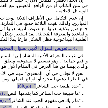
إن الحد الأقصى الممكن الآن (...حيث لا مكتب
في متن الكتاب أو من الواقع المَعيش. مع الع
الوسائل الإعلامية.
إن عدم التكامل بين الأطراف الثلاثة لوحدات ا
الميادين. ولذلك بقيت البلاغة حدود في التعاريف
جمع صور بلاغية بعينها مع نصوص أدبية بعينها في
والقاعدة والمعرفة المُحايثة. لقد استعير شكل 
العلمية البيداغوجية فظل الشكل فارغا يملأ المك
2.2. 3 ــ تعويض السؤال الأدبي بسؤال المحتوى
في غياب المعرفة الأدبية المشار إليها التمس
و"قيم جمالية"، وهو تقسيم لا يستوعبه منطق.
والذي يهمنا من هذا العرض في المقام الأول هو ه
نحن لا نجادل في أن "المحتوى" مهم في الأد
في النظر الذهني المجرد أو الواقع العملي. ومن 
ـ "حدد طبيعة حب الشاعر
". (ص60).
ـ "ما طبيعة حب الشاعر كما يقدمها النص
". (ص 
ـ "ما رأيك في مفهوم الحب عند الشاعر
؟". (ص61
ـ "دور الحب في توطيد العلاقة الإنسانية
". (ص 52