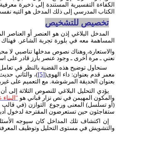
الكفاءة التفسيرية المستندة إلى ذخيرة معرفية 
الكتاب المدرسي إلى ذلك المدخل هو التيه نفسه،
تخصيص للتشخيص
المدخل البلاغي إذن هو العنصر أو العناصر ا
المساهمة معه في بلورة تجربة الشاعر. فهناك 
والاستعارة، وهناك نصوص مدخلها تناصبي لا محي
نعني ـ مرة أخرى ـ وجود عنصر بارز قادر على اس
سنحاول توضيح هذه القضية بالنظر في تعامل 
معمر قدم بعنوان: داء الهوى
(
[5]
)،
والثاني حديث 
بعنوان الحديقة المرشوشة. مع التعميم على غير
يؤدي التحليل البلاغي للنصوص الثلاثة إلى 
والمكون المهيمن في نص نزار قباني هو
"البناء 
(أو تسلسل) المعنى ورجوع
التوازن (في قالب ا
ستفاجئون حين تستعرضون المقترحة لدخول أدبية 
إن اكتشاف تلك المداخل كان سيوجه الأسئلة 
والتشويش في مستوى التحليل وتوظيف المعرفة الب