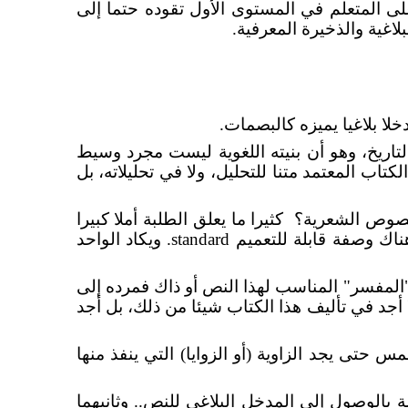
لى المتعلم في المستوى الأول تقوده حتما إلى
اغية والذخيرة المعرفية.
ا بلاغيا يميزه كالبصمات.
تاريخ، وهو أن بنيته اللغوية ليست مجرد وسيط
كتاب المعتمد متنا للتحليل، ولا في تحليلاته، بل
لنصوص الشعرية؟
كثيرا ما يعلق الطلبة أملا كبيرا
هناك وصفة قابلة للتعميم
standard
. ويكاد الواحد
المفسر" المناسب لهذا النص أو ذاك فمرده إلى
أجد في تأليف هذا الكتاب شيئا من ذلك، بل أجد
س حتى يجد الزاوية (أو الزوايا) التي ينفذ منها
ة بالوصول إلى المدخل البلاغي للنص.. وثانيهما