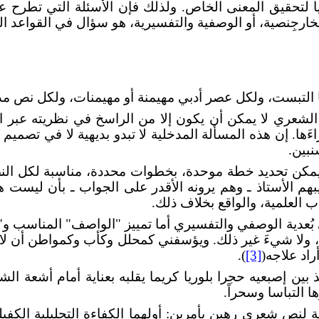
ا لتحقيق المعنى الخاص. ولذلك فإن الأسئلة التي تطرح ع
ارجِنصية، أو الوصفية والتفسيرية، هو سؤال في القواعد البل
تبست، ولكل عصر أدبي مهيمنة أو مهيمنات، ولكل نص مدخل
لشعري لا يمكن أن يكون إلا من الراسخ في نظريته عبر ال
ها. إن هذه المسألة المدخلية لا تبدو بديهية لا في تصميم ال
نبين.
ل يمكن تحديد خطة موحدة، بخطوات محددة، مناسبة لكل ا
هم الأستاذ ـ وهم يرونه الأقدر على الجواب ـ بأن ليست 
العلمية، والواقع بخلاف ذلك.
ُعدية الوصفي والتفسيري أما تمييز "الواصف" المناسب و"
، ولا شيءَ غير ذلك. ويؤسفني كمحلل وكأب وكمواطن أن لا 
اد علاجه(
[3]
).
بين إصبعيه حجرا بلوريا كريما يقلبه بعناية أمام أشعة الشم
 التباسا وسحراً.
 لنص شعري رهين بأمرين: أولهما الكفاءة التحليلية الكفيل